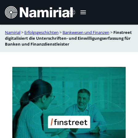
Zum
Inhalt
springen
Namirial
>
Erfolgsgeschichten
>
Bankwesen und Finanzen
>
Finstreet
Italiano
digitalisiert die Unterschriften- und Einwilligungserfassung für
Banken und Finanzdienstleister
English
Français
Español
Română
Português