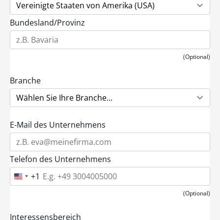
Bundesland/Provinz
(Optional)
Branche
E-Mail des Unternehmens
Telefon des Unternehmens
+1
U
n
i
(Optional)
t
e
d
Interessensbereich