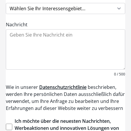
S
t
a
t
e
Nachricht
s
+
1
0 / 500
Wie in unserer
Datenschutzrichtlinie
beschrieben,
werden Ihre persönlichen Daten aussschließlich dafür
verwendet, um Ihre Anfrage zu bearbeiten und Ihre
Erfahrungen auf dieser Website weiter zu verbessern
Ich
möchte
über
die
neuesten
Nachrichten
,
Werbeaktionen
und
innovativen
Lösungen
von