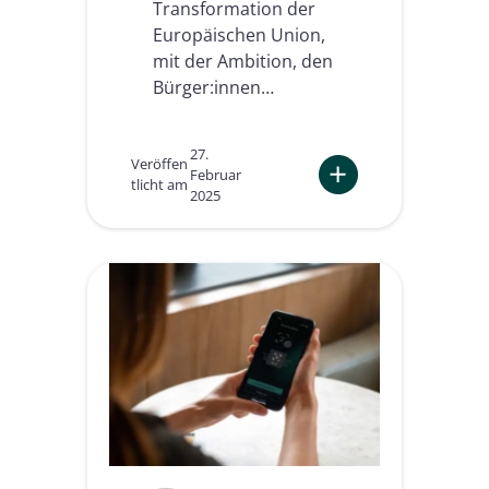
Transformation der
a
Europäischen Union,
l
mit der Ambition, den
l
e
Bürger:innen…
t
s
27.
Veröffen
Februar
tlicht am
2025
:
A
r
c
h
i
t
e
k
t
u
r
e
n