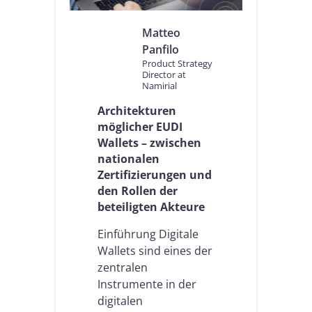
t
d
Matteo
e
s
Panfilo
E
Product Strategy
u
Director at
Namirial
r
o
Architekturen
p
möglicher EUDI
ä
i
Wallets – zwischen
s
nationalen
c
Zertifizierungen und
h
den Rollen der
e
beteiligten Akteure
n
D
Einführung Digitale
i
g
Wallets sind eines der
i
zentralen
t
Instrumente in der
a
l
digitalen
W