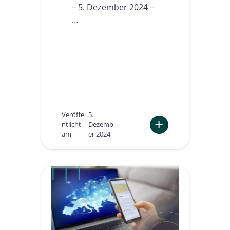
– 5. Dezember 2024 –
…
Veröffe
5.
ntlicht
Dezemb
am
er 2024
:
D
i
e
Z
u
k
u
n
f