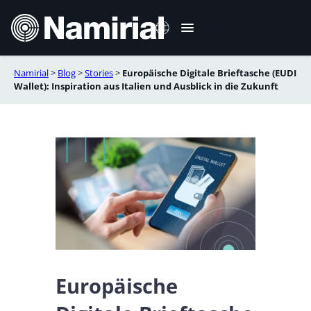
Zum
Inhalt
springen
Namirial
>
Blog
>
Stories
>
Europäische Digitale Brieftasche (EUDI
Italiano
Wallet): Inspiration aus Italien und Ausblick in die Zukunft
English
Français
Español
Română
Português
Europäische