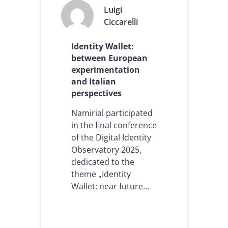
m
Luigi
ö
Ciccarelli
g
l
i
Identity Wallet:
c
between European
h
experimentation
e
r
and Italian
E
perspectives
U
D
Namirial participated
I
in the final conference
W
of the Digital Identity
a
l
Observatory 2025,
l
dedicated to the
e
theme „Identity
t
Wallet: near future…
s
–
z
w
i