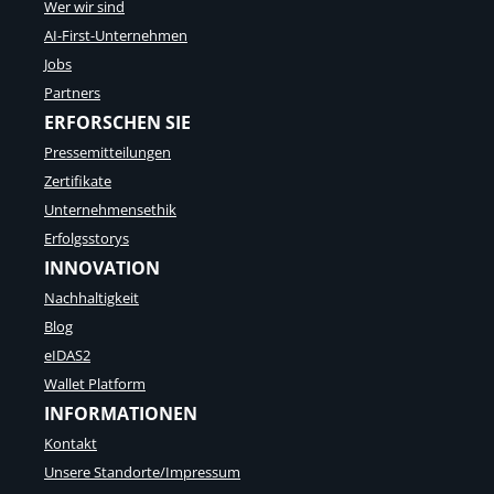
i
Wer wir sind
b
e
e
AI-First-Unternehmen
r
t
Jobs
u
w
n
e
Partners
g
e
ERFORSCHEN SIE
e
n
n
Pressemitteilungen
E
u
u
Zertifikate
n
r
Unternehmensethik
d
o
d
p
Erfolgsstorys
e
e
INNOVATION
n
a
R
Nachhaltigkeit
n
o
e
Blog
l
x
eIDAS2
l
p
e
Wallet Platform
e
n
r
INFORMATIONEN
d
i
e
Kontakt
m
r
e
Unsere Standorte/Impressum
b
n