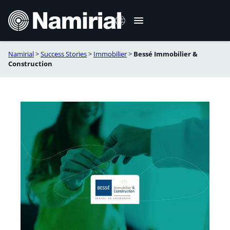
Aller
au
contenu
Namirial
>
Success Stories
>
Immobilier
>
Bessé Immobilier &
Italiano
Construction
English
Deutsch
Español
Română
Português