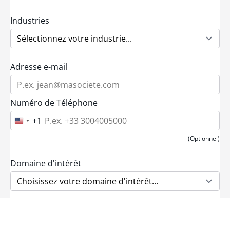
Industries
Adresse e-mail
Numéro de Téléphone
+1
U
n
i
(Optionnel)
t
e
d
Domaine d'intérêt
S
t
a
t
e
Message
s
+
1