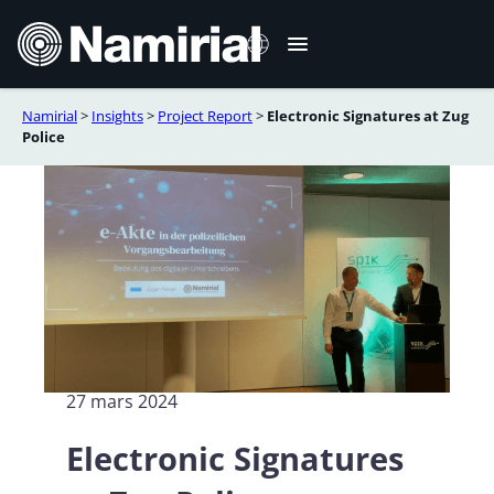
Aller
au
contenu
Namirial
>
Insights
>
Project Report
>
Electronic Signatures at Zug
Italiano
Police
English
Deutsch
Español
Română
Português
27 mars 2024
Electronic Signatures