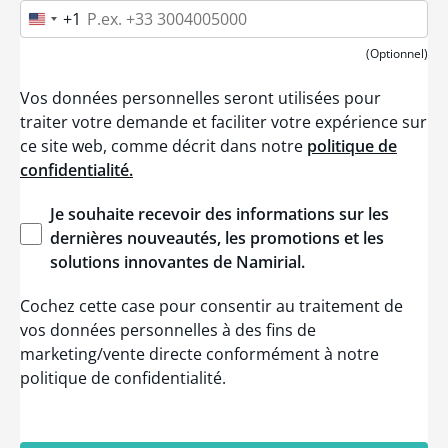
+1
U
n
i
(Optionnel)
t
e
Vos données personnelles seront utilisées pour
d
S
traiter votre demande et faciliter votre expérience sur
t
ce site web, comme décrit dans notre
politique de
a
t
confidentialité.
e
s
+
Je
souhaite
recevoir
des
informations
sur les
1
dernières
nouveautés
, les promotions et les
solutions
innovantes
de
Namirial
.
Cochez cette case pour consentir au traitement de
vos données personnelles à des fins de
marketing/vente directe conformément à notre
politique de confidentialité.