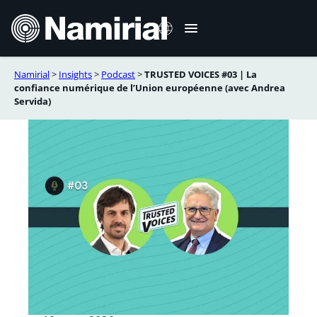
Aller
au
contenu
Namirial
>
Insights
>
Podcast
>
TRUSTED VOICES #03 | La
Italiano
confiance numérique de l’Union européenne (avec Andrea
Servida)
English
Deutsch
Español
Română
Português