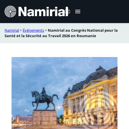
Aller
au
contenu
Namirial
>
Événements
>
Namirial au Congrès National pour la
Italiano
Santé et la Sécurité au Travail 2026 en Roumanie
English
Deutsch
Español
Română
Português