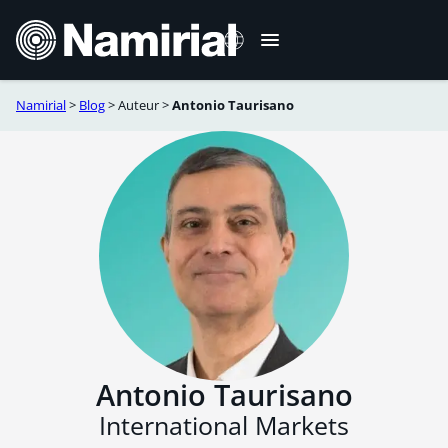
Aller
au
contenu
Namirial
>
Blog
>
Auteur
>
Antonio Taurisano
Italiano
English
Deutsch
Español
Română
Português
Antonio Taurisano
International Markets