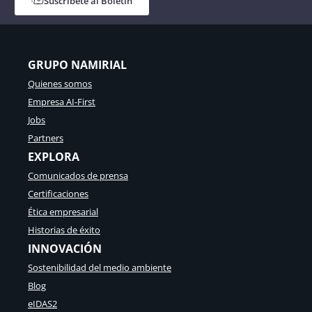
Suscríbete al Boletín
e
t
m
a
e
l
n
i
t
a
GRUPO NAMIRIAL
a
n
Quienes somos
t
p
i
e
Empresa AI-First
v
r
Jobs
o
s
s
Partners
p
y
e
EXPLORA
m
c
Comunicados de prensa
o
t
d
i
Certificaciones
e
v
Ética empresarial
l
e
o
Historias de éxito
s
d
INNOVACIÓN
e
Sostenibilidad del medio ambiente
n
e
Blog
g
eIDAS2
o