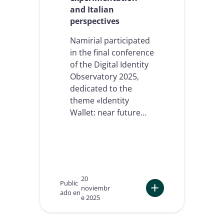
i
and Italian
t
perspectives
i
e
Namirial participated
s
in the final conference
a
of the Digital Identity
n
d
Observatory 2025,
U
dedicated to the
n
theme «Identity
c
Wallet: near future…
e
r
t
a
i
n
t
20
i
Public
noviembr
e
ado en
e 2025
s
:
f
I
o
d