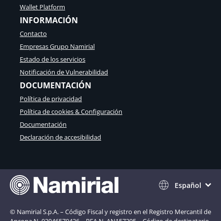
Wallet Platform
c
i
INFORMACIÓN
o
Contacto
d
e
Empresas Grupo Namirial
l
Estado de los servicios
W
Notificación de Vulnerabilidad
a
l
DOCUMENTACIÓN
l
Política de privacidad
e
t
Política de cookies & Configuración
Documentación
Declaración de accesibilidad
Español
© Namirial S.p.A. – Código Fiscal y registro en el Registro Mercantil de