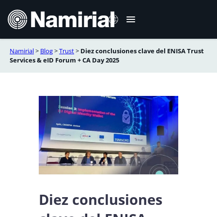
Saltar
al
contenido
Namirial
>
Blog
>
Trust
>
Diez conclusiones clave del ENISA Trust
Italiano
Services & eID Forum + CA Day 2025
English
Deutsch
Français
Română
Português
Diez conclusiones