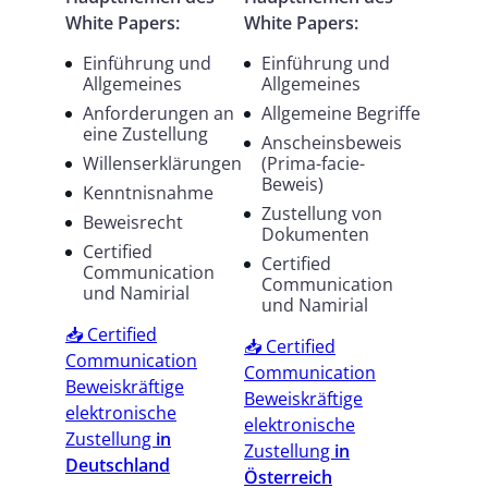
White Papers:
White Papers:
Einführung und
Einführung und
Allgemeines
Allgemeines
Anforderungen an
Allgemeine Begriffe
eine Zustellung
Anscheinsbeweis
Willenserklärungen
(Prima-facie-
Beweis)
Kenntnisnahme
Zustellung von
Beweisrecht
Dokumenten
Certified
Certified
Communication
Communication
und Namirial
und Namirial
📥 Certified
📥 Certified
Communication
Communication
Beweiskräftige
Beweiskräftige
elektronische
elektronische
Zustellung
in
Zustellung
in
Deutschland
Österreich