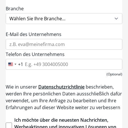
Branche
E-Mail des Unternehmens
Telefon des Unternehmens
+1
U
n
i
(Optional)
t
e
Wie in unserer
Datenschutzrichtlinie
beschrieben,
d
S
werden Ihre persönlichen Daten aussschließlich dafür
t
verwendet, um Ihre Anfrage zu bearbeiten und Ihre
a
t
Erfahrungen auf dieser Website weiter zu verbessern
e
s
+
Ich
möchte
über
die
neuesten
Nachrichten
,
1
Werbeaktionen
und
innovativen
Lösungen
von