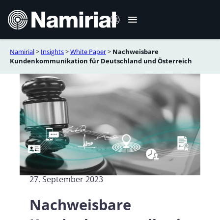
Zum
Inhalt
springen
Namirial
>
Insights
>
White Paper
>
Nachweisbare
Italiano
Kundenkommunikation für Deutschland und Österreich
English
Français
Español
Română
Português
27. September 2023
Nachweisbare