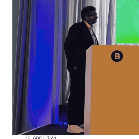
Personalwesen
Logisti
Herstellung
Profess
Archive
Invoic
Document Management System
eInvoicing H
Zur Organisation, Klassifizierung und Suche von
Zentrale, aut
Unternehmensdokumenten
Verwaltung de
Rechnungsste
Enterprise Content Management
EDI Hub
Optimales Daten- und
Informationsmanagement
Zur Digitalisie
Rechnungs- u
Long Term Archiving
Rechnungsst
Ein Hub für die rechtssichere
Langzeitarchivierung von Dokumenten
Weblösung für
vorschriftsmä
Rechnungen
30. April 2025