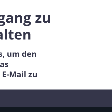
ugang zu
alten
s, um den
as
 E-Mail zu