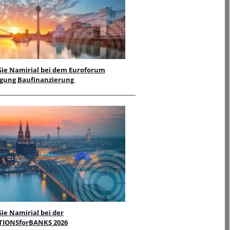
Sie Namirial bei dem Euroforum
agung Baufinanzierung
Sie Namirial bei der
IONSforBANKS 2026