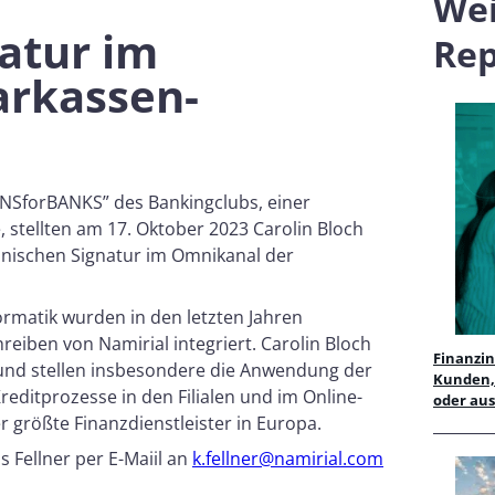
Wei
atur im
Rep
arkassen-
ONSforBANKS” des Bankingclubs, einer
 stellten am 17. Oktober 2023 Carolin Bloch
onischen Signatur im Omnikanal der
formatik wurden in den letzten Jahren
reiben von Namirial integriert. Carolin Bloch
Finanzin
und stellen insbesondere die Anwendung der
Kunden, 
Kreditprozesse in den Filialen und im Online-
oder au
r größte Finanzdienstleister in Europa.
s Fellner per E-Maiil an
k.fellner@namirial.com