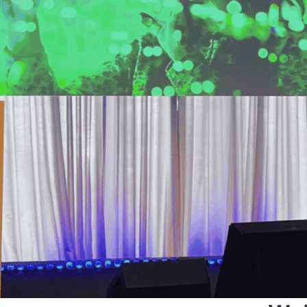
Was gibt es Neues in der e
k und Transport
Verordnung, die qualifiziert
und digitale Identitäten defi
ionelle Dienstleistungen
e
Notify
Multi QTSP
Unsere Lösung für geschäftl
ub
Beweiskräftige Zustellung
Resilienz
omatisierte und konforme
Verwandeln Sie SMS, E-Mails und
r länderübergreifenden
Benachrichtigungen mit Namirial SE
llung
rechtsgültige Mitteilungen
Zertifizierte elektronische Mails
rung der Lieferkette sowie des
Versenden Sie Nachrichten als Einsc
nd Datenaustauschs
mit unserem Zertifizierte elektronisc
ellung KMU und Freiberufler
 die umfassende Verwaltung und
ßige Aufbewahrung von