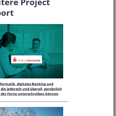
tere Project
ort
formatik, digitales Banking und
die jederzeit und überall, persönlich
s der Ferne unterschreiben können