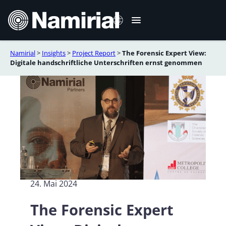
Zum
Inhalt
springen
Namirial
>
Insights
>
Project Report
>
The Forensic Expert View:
Italiano
Digitale handschriftliche Unterschriften ernst genommen
English
Français
Español
Română
Português
24. Mai 2024
The Forensic Expert