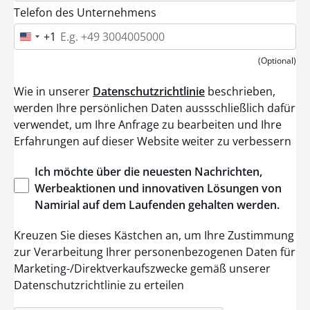
Telefon des Unternehmens
+1
U
n
i
(Optional)
t
e
Wie in unserer
Datenschutzrichtlinie
beschrieben,
d
S
werden Ihre persönlichen Daten aussschließlich dafür
t
verwendet, um Ihre Anfrage zu bearbeiten und Ihre
a
t
Erfahrungen auf dieser Website weiter zu verbessern
e
s
+
Ich
möchte
über
die
neuesten
Nachrichten
,
1
Werbeaktionen
und
innovativen
Lösungen
von
Namirial
auf dem
Laufenden
gehalten
werden
.
Kreuzen Sie dieses Kästchen an, um Ihre Zustimmung
zur Verarbeitung Ihrer personenbezogenen Daten für
Marketing-/Direktverkaufszwecke gemäß unserer
Datenschutzrichtlinie zu erteilen