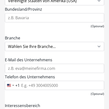
Bundesland/Provinz
(Optional)
Branche
E-Mail des Unternehmens
Telefon des Unternehmens
+1
U
n
i
(Optional)
t
e
d
Interessensbereich