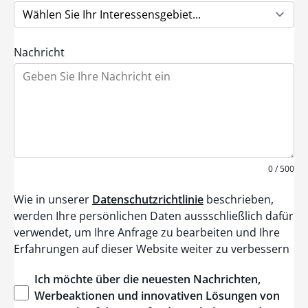
S
t
a
t
e
Nachricht
s
+
1
0 / 500
Wie in unserer
Datenschutzrichtlinie
beschrieben,
werden Ihre persönlichen Daten aussschließlich dafür
verwendet, um Ihre Anfrage zu bearbeiten und Ihre
Erfahrungen auf dieser Website weiter zu verbessern
Ich
möchte
über
die
neuesten
Nachrichten
,
Werbeaktionen
und
innovativen
Lösungen
von