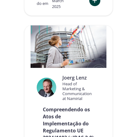
March
do em
2025
:
A
t
o
s
i
m
p
l
e
m
e
Joerg Lenz
n
Head of
t
Marketing &
a
Communication
t
at Namirial
i
v
Compreendendo os
o
Atos de
s
Implementação do
e
Regulamento UE
m
o