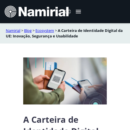
Skip
to
content
Namirial
>
Blog
>
Ecosystem
>
A Carteira de Identidade Digital da
Italiano
UE: Inovação, Segurança e Usabilidade
English
Deutsch
Français
Español
Română
A Carteira de