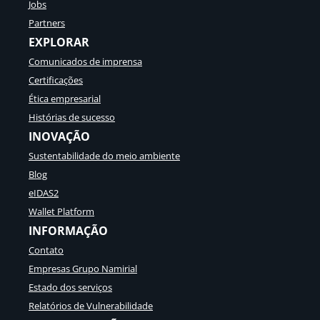
p
Jobs
1
e
8
Partners
u
3
EXPLORAR
:
(
l
Comunicados de imprensa
e
i
I
Certificações
ç
D
õ
Ética empresarial
A
e
S
Histórias de sucesso
s
2
INOVAÇÃO
d
.
a
Sustentabilidade do meio ambiente
0
I
)
Blog
t
á
eIDAS2
l
Wallet Platform
i
INFORMAÇÃO
a
e
Contato
p
Empresas Grupo Namirial
e
r
Estado dos serviços
s
Relatórios de Vulnerabilidade
p