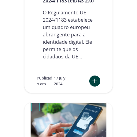
2024/1183 (eIDAS 2.0)
d
e
O Regulamento UE
l
2024/1183 estabelece
o
um quadro europeu
d
abrangente para a
e
n
identidade digital. Ele
e
permite que os
g
cidadãos da UE…
ó
c
i
o
Publicad
17 July
s
o em
2024
d
:
a
C
W
o
a
m
l
p
l
r
e
e
t
e
n