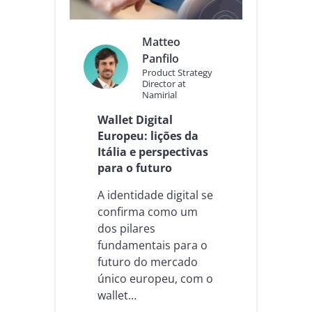
d
e
n
Matteo
d
Panfilo
o
Product Strategy
o
Director at
s
Namirial
A
t
Wallet Digital
o
Europeu: lições da
s
Itália e perspectivas
d
para o futuro
e
I
A identidade digital se
m
p
confirma como um
l
dos pilares
e
fundamentais para o
m
futuro do mercado
e
n
único europeu, com o
t
wallet…
a