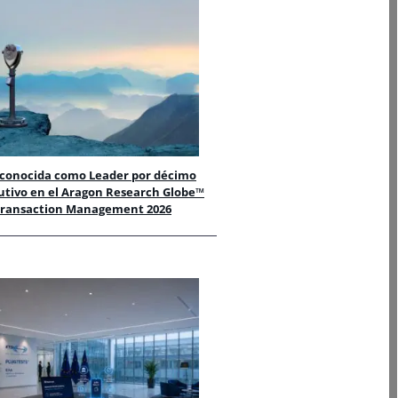
econocida como Leader por décimo
utivo en el Aragon Research Globe™
 Transaction Management 2026