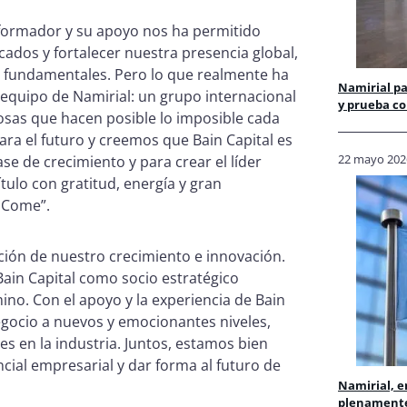
sformador y su apoyo nos ha permitido
ados y fortalecer nuestra presencia global,
s fundamentales. Pero lo que realmente ha
Namirial pa
e equipo de Namirial: un grupo internacional
y prueba co
sas que hacen posible lo imposible cada
a el futuro y creemos que Bain Capital es
22 mayo 202
se de crecimiento y para crear el líder
tulo con gratitud, energía y gran
ToCome”.
ción de nuestro crecimiento e innovación.
ain Capital como socio estratégico
ino. Con el apoyo y la experiencia de Bain
egocio a nuevos y emocionantes niveles,
s en la industria. Juntos, estamos bien
ial empresarial y dar forma al futuro de
Namirial, e
plenamente