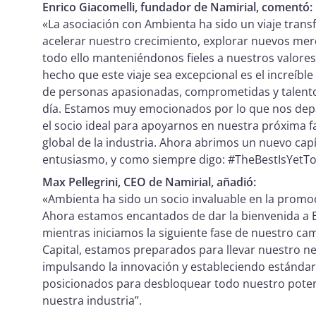
Enrico Giacomelli, fundador de Namirial, comentó:
«La asociación con Ambienta ha sido un viaje tran
acelerar nuestro crecimiento, explorar nuevos merc
todo ello manteniéndonos fieles a nuestros valore
hecho que este viaje sea excepcional es el increíbl
de personas apasionadas, comprometidas y talento
día. Estamos muy emocionados por lo que nos depar
el socio ideal para apoyarnos en nuestra próxima fa
global de la industria. Ahora abrimos un nuevo capí
entusiasmo, y como siempre digo: #TheBestIsYet
Max Pellegrini, CEO de Namirial, añadió:
«Ambienta ha sido un socio invaluable en la promo
Ahora estamos encantados de dar la bienvenida a B
mientras iniciamos la siguiente fase de nuestro cam
Capital, estamos preparados para llevar nuestro n
impulsando la innovación y estableciendo estándare
posicionados para desbloquear todo nuestro potenc
nuestra industria”.