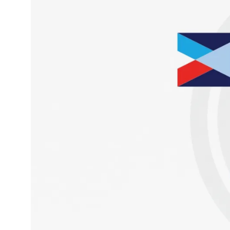
Industria Manufacturera
Profesi
Archive
Invoic
Document Management System
eInvoicing H
Para organizar, clasificar y buscar documentos
Gestión centr
empresariales
de la facturac
Enterprise Content Management
EDI Hub
Gestión óptima de datos e información
Para digitaliza
intercambio de
Long Term Archiving
Facturación 
Un hub para el archivado legal a largo plazo de
documentos
Solución web p
conforme a la 