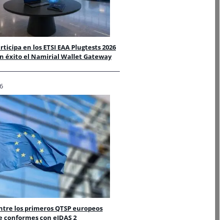
rticipa en los ETSI EAA Plugtests 2026
n éxito el Namirial Wallet Gateway
6
ntre los primeros QTSP europeos
 conformes con eIDAS 2