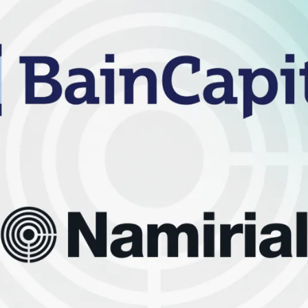
Novedades del reglamento
que define los servicios cual
onales
las identidades digitales
e
Notify
Multi QTSP
Nuestra solución para la resi
empresarial
ub
Comunicación certificada
alizada, automatizada y conforme
Convierte los SMS, los correos electr
ión en varios países
notificaciones en comunicaciones con
con Namirial SERCQ
Correo electrónico certificado
r la cadena de suministro y el
 facturas y datos
Envía mensajes con valor de correo c
con el servicio de Correo electrónico 
pymes y profesionales
ara la gestión integral y el archivo
normativa de las facturas