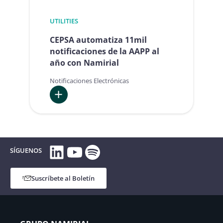
UTILITIES
CEPSA automatiza 11mil
notificaciones de la AAPP al
año con Namirial
Notificaciones Electrónicas
:
CEPSA
automatiza
LinkedIn
YouTube
Spotify
11mil
SÍGUENOS
notificaciones
de
Suscríbete al Boletín
la
AAPP
al
año