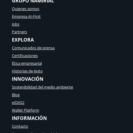
GRUPO NAMIRIAL
con
Quienes somos
Namirial
Empresa AI-First
Jobs
Partners
EXPLORA
Comunicados de prensa
Certificaciones
Ética empresarial
Historias de éxito
INNOVACIÓN
Sostenibilidad del medio ambiente
Blog
eIDAS2
Wallet Platform
INFORMACIÓN
Contacto