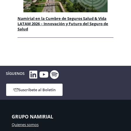
Namirial en la Cumbre de Seguros Salud & Vida
LATAM 2026 – Innovación y Futuro del Seguro de
Salud
LinkedIn
YouTube
Spotify
SÍGUENOS
Suscríbete al Boletín
GRUPO NAMIRIAL
Quienes somos