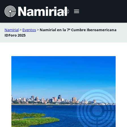
Saltar
al
contenido
Namirial
>
Eventos
>
Namirial en la 7ª Cumbre Iberoamericana
English
IDForo 2025
Português