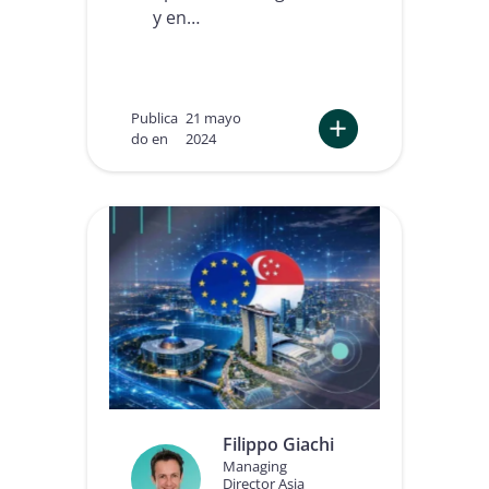
i
y en…
v
o
:
c
ó
Publica
21 mayo
m
do en
2024
o
:
c
D
o
e
n
s
v
b
e
l
r
o
t
q
i
u
r
e
e
a
l
n
c
d
u
o
m
Filippo Giachi
e
p
Managing
l
l
Director Asia
V