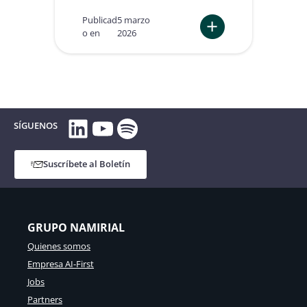
e
t
r
Publicad
5 marzo
a
v
o en
2026
j
i
:
a
c
E
c
i
l
o
o
A
m
s
c
p
d
u
e
LinkedIn
YouTube
Spotify
e
e
SÍGUENOS
t
C
r
i
o
d
t
n
o
Suscríbete al Boletín
i
f
d
v
i
e
a
a
C
n
o
GRUPO NAMIRIAL
z
m
a
e
Quienes somos
D
r
Empresa AI-First
i
c
g
i
Jobs
i
o
Partners
t
D