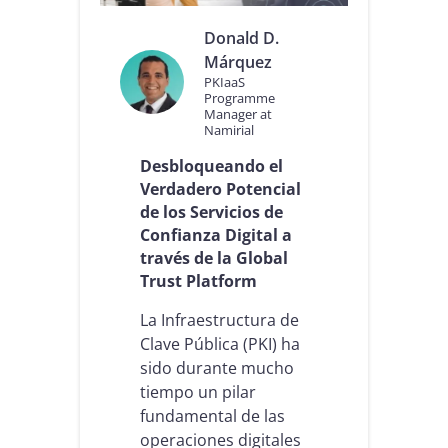
c
i
Donald D.
a
Márquez
d
PKIaaS
e
Programme
c
Manager at
u
Namirial
m
Desbloqueando el
p
l
Verdadero Potencial
i
de los Servicios de
m
Confianza Digital a
i
través de la Global
e
n
Trust Platform
t
o
La Infraestructura de
n
Clave Pública (PKI) ha
o
sido durante mucho
r
tiempo un pilar
m
a
fundamental de las
t
operaciones digitales