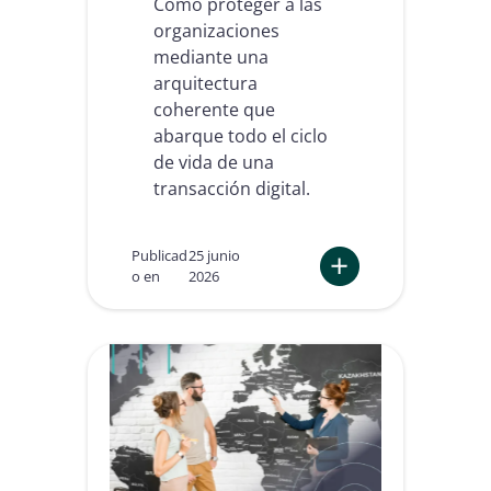
Cómo proteger a las
organizaciones
mediante una
arquitectura
coherente que
abarque todo el ciclo
de vida de una
transacción digital.
Publicad
25 junio
o en
2026
:
I
n
t
e
l
i
g
e
n