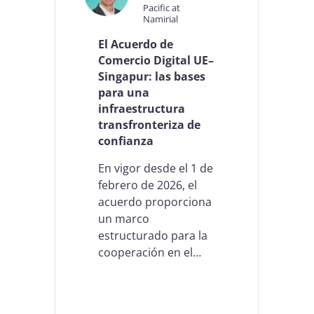
i
Pacific at
e
Namirial
m
r
i
d
El Acuerdo de
e
a
Comercio Digital UE–
n
d
t
Singapur: las bases
e
o
para una
r
n
infraestructura
o
o
P
transfronteriza de
r
o
confianza
m
t
a
e
t
En vigor desde el 1 de
n
i
febrero de 2026, el
c
v
i
acuerdo proporciona
o
a
un marco
e
l
n
estructurado para la
d
u
cooperación en el…
e
n
l
a
o
v
s
e
S
n