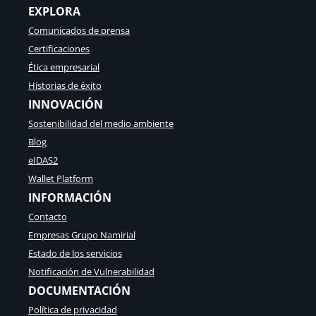
EXPLORA
a
i
l
g
Comunicados de prensa
a
i
Certificaciones
t
t
r
a
Ética empresarial
a
l
Historias de éxito
v
U
INNOVACIÓN
é
E
s
–
Sostenibilidad del medio ambiente
d
S
Blog
e
i
l
n
eIDAS2
a
g
Wallet Platform
G
a
INFORMACIÓN
l
p
o
u
Contacto
b
r
Empresas Grupo Namirial
a
:
l
l
Estado de los servicios
T
a
Notificación de Vulnerabilidad
r
s
DOCUMENTACIÓN
u
b
s
a
Política de privacidad