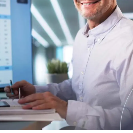
Novedades del reglamento
que define los servicios cual
onales
las identidades digitales
e
Notify
Multi QTSP
Nuestra solución para la resi
empresarial
ub
Comunicación certificada
alizada, automatizada y conforme
Convierte los SMS, los correos electr
ión en varios países
notificaciones en comunicaciones con
con Namirial SERCQ
Correo electrónico certificado
r la cadena de suministro y el
 facturas y datos
Envía mensajes con valor de correo c
con el servicio de Correo electrónico 
pymes y profesionales
ara la gestión integral y el archivo
normativa de las facturas