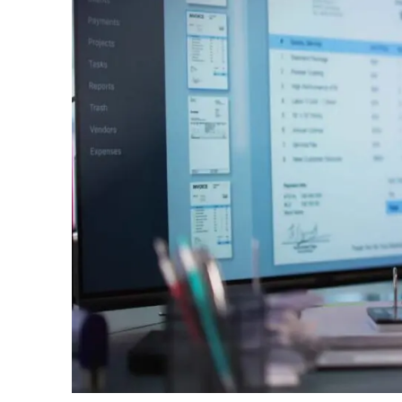
Industria Manufacturera
Profesi
Archive
Invoic
Document Management System
eInvoicing H
Para organizar, clasificar y buscar documentos
Gestión centr
empresariales
de la facturac
Enterprise Content Management
EDI Hub
Gestión óptima de datos e información
Para digitaliza
intercambio de
Long Term Archiving
Facturación 
Un hub para el archivado legal a largo plazo de
documentos
Solución web p
conforme a la 