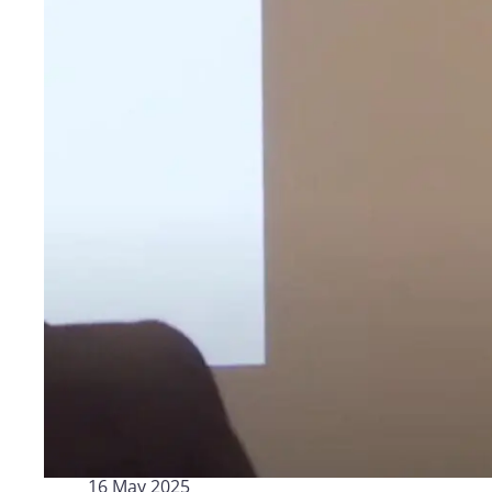
Logísti
Indústria
Profissi
Archive
Invoic
Document Management System
eInvoicing H
Para organizar, classificar e pesquisar
Gestão centra
documentos empresariais
conformidade 
Enterprise Content Management
EDI Hub
Gestão otimizada de dados e informações
Para digitaliz
intercâmbio d
Long Term Archiving
Faturamento 
Um hub para o arquivamento legal de longo
prazo de documentos
Solução web p
conservação e
das faturas
16 May 2025