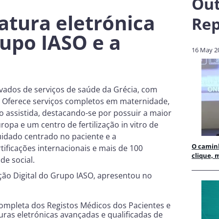
Out
atura eletrónica
Rep
upo IASO e a
16 May 2
vados de serviços de saúde da Grécia, com
. Oferece serviços completos em maternidade,
o assistida, destacando-se por possuir a maior
opa e um centro de fertilização in vitro de
cuidado centrado no paciente e a
O caminh
tificações internacionais e mais de 100
clique,
de social.
ção Digital do Grupo IASO, apresentou no
 completa dos Registos Médicos dos Pacientes e
ras eletrónicas avançadas e qualificadas de