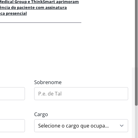
Medical Group e ThinkSmart aprimoram
ência do paciente com assinatura
ca presencial
Sobrenome
Cargo