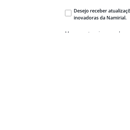
Desejo
receber
atualizaç
inovadoras
da
Namirial
.
Marque esta caixa para dar 
pessoais para fins de market
Privacidade