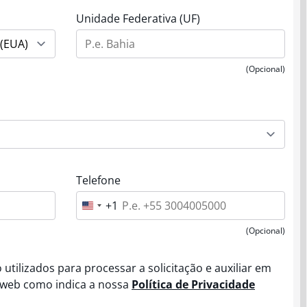
Unidade Federativa (UF)
(Opcional)
Telefone
+1
U
n
i
(Opcional)
t
e
d
utilizados para processar a solicitação e auxiliar em
S
t
 web como indica a nossa
Política de Privacidade
a
t