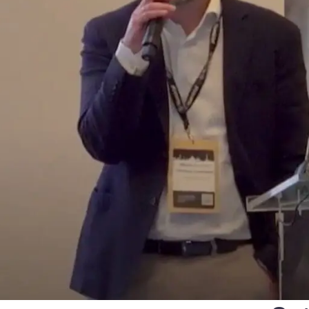
europeia que define serviço
ca e Transportes
qualificados e identidades di
onais
e
Notify
Multi QTSP
Nossa solução para Resiliên
Empresarial
ub
Entrega certificada
lizada, automatizada e em
Transforme SMS, e-mails e notificaç
da faturação em vários países
comunicações com valor legal com o
SERCQ
E-mail certificado
ar a cadeia de suprimentos e o
e faturas e dados
Envie mensagens com valor de corre
certificado com nosso E-mail certifi
PMEs e profissionais
ara a gestão completa e a
m conformidade com a legislação