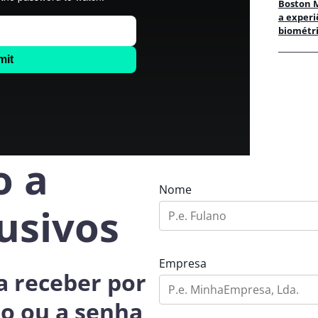
Boston 
a experi
biométri
o a
Nome
usivos
Empresa
a receber por
do ou a senha