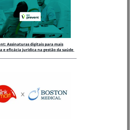
nt: Assinaturas digitais para mais
ia e eficácia jurídica na gestão da saúde