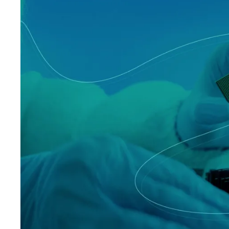
Logísti
Indústria
Profissi
Archive
Invoic
Document Management System
eInvoicing H
Para organizar, classificar e pesquisar
Gestão centra
documentos empresariais
conformidade 
Enterprise Content Management
EDI Hub
Gestão otimizada de dados e informações
Para digitaliz
intercâmbio d
Long Term Archiving
Faturamento 
Um hub para o arquivamento legal de longo
prazo de documentos
Solução web p
conservação e
das faturas