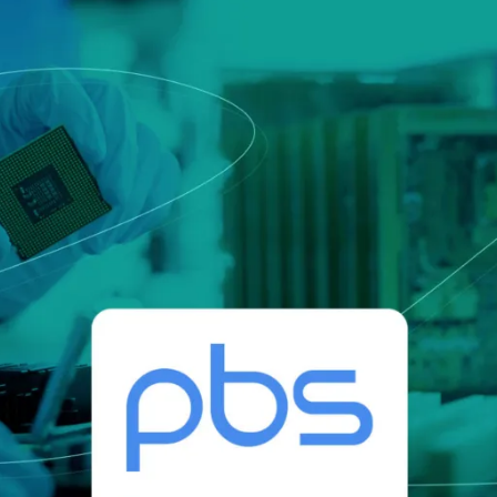
europeia que define serviço
ca e Transportes
qualificados e identidades di
onais
e
Notify
Multi QTSP
Nossa solução para Resiliên
Empresarial
ub
Entrega certificada
lizada, automatizada e em
Transforme SMS, e-mails e notificaç
da faturação em vários países
comunicações com valor legal com o
SERCQ
E-mail certificado
ar a cadeia de suprimentos e o
e faturas e dados
Envie mensagens com valor de corre
certificado com nosso E-mail certifi
PMEs e profissionais
ara a gestão completa e a
m conformidade com a legislação