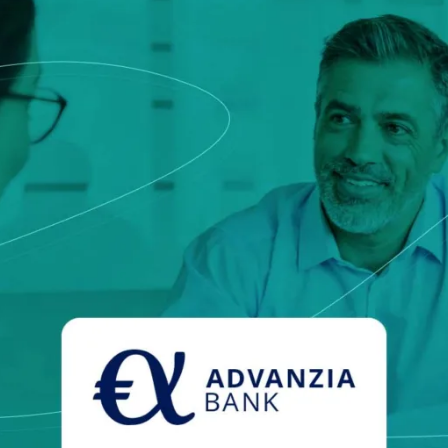
europeia que define serviço
ca e Transportes
qualificados e identidades di
onais
e
Notify
Multi QTSP
Nossa solução para Resiliên
Empresarial
ub
Entrega certificada
lizada, automatizada e em
Transforme SMS, e-mails e notificaç
da faturação em vários países
comunicações com valor legal com o
SERCQ
E-mail certificado
ar a cadeia de suprimentos e o
e faturas e dados
Envie mensagens com valor de corre
certificado com nosso E-mail certifi
PMEs e profissionais
ara a gestão completa e a
m conformidade com a legislação