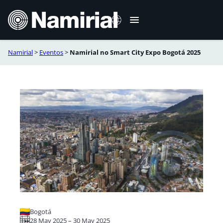
Skip
to
content
Namirial
>
Eventos
>
Namirial no Smart City Expo Bogotá 2025
English
Español
Bogotá
28 May 2025 – 30 May 2025