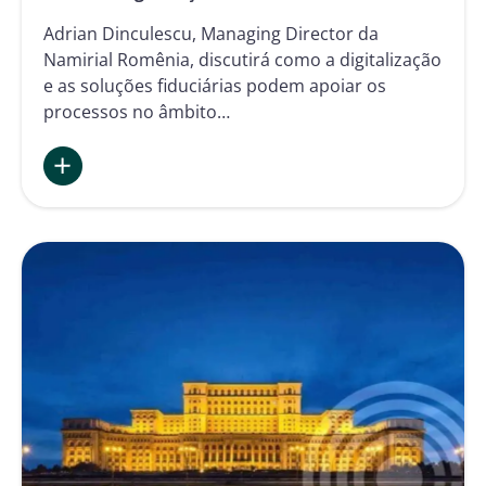
Adrian Dinculescu, Managing Director da
Namirial Romênia, discutirá como a digitalização
e as soluções fiduciárias podem apoiar os
processos no âmbito…
:
A
Namirial no Congresso
Nacional
Romeno
de
Saúde
e
Segurança
no
Trabalho
2026