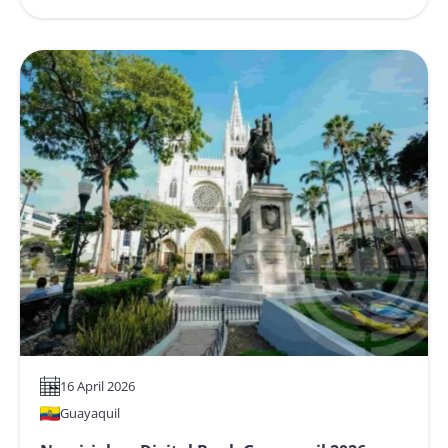
:
Namirial
Campus
2026
–
Conferência
e
workshops
16 April 2026
Guayaquil