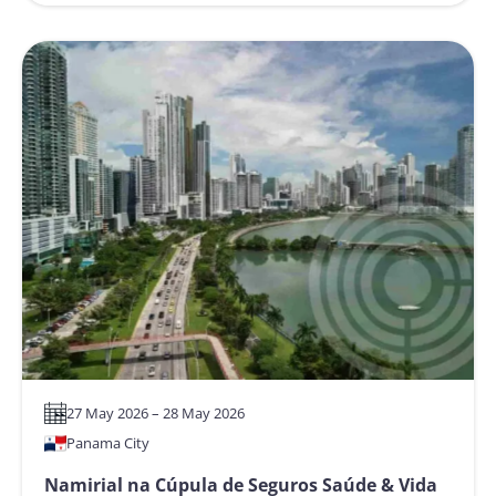
Namirial
no
Web
Summit
Rio
2026
–
Inovação,
Tecnologia
e
Ecossistema
Global
27 May 2026 – 28 May 2026
Panama City
Namirial na Cúpula de Seguros Saúde & Vida