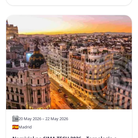
:
Namirial
na
Cúpula
de
Seguros
Auto
LATAM
2026
–
Inovação
e
o
Futuro
dos
Seguros
Automotivos
20 May 2026 – 22 May 2026
Madrid