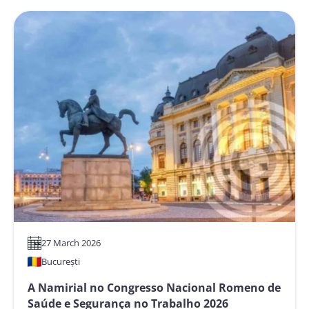
no
Digital
Bank
Quito
2026
–
Inovação
Financeira
e
Serviços
Digitais
27 March 2026
București
A Namirial no Congresso Nacional Romeno de
Saúde e Segurança no Trabalho 2026