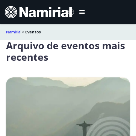
Skip
to
content
Namirial
>
Eventos
Italiano
Arquivo de eventos mais
English
recentes
Deutsch
Français
Español
Română