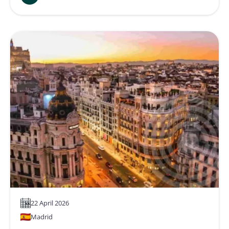
:
Namirial
na
Cúpula
de
Cooperativas
Ekos
2026
–
Inovação
e
Transformação
do
Setor
Cooperativo
22 April 2026
Madrid