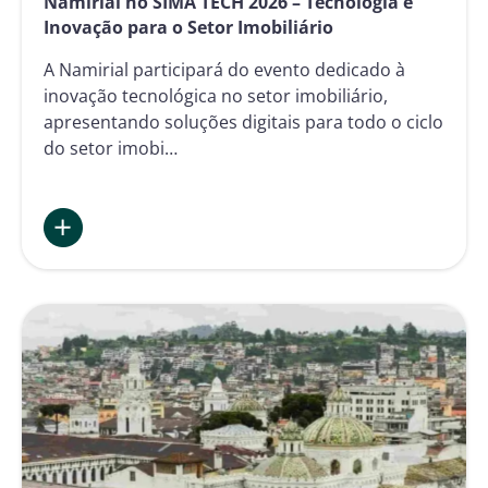
Namirial no SIMA TECH 2026 – Tecnologia e
Inovação para o Setor Imobiliário
A Namirial participará do evento dedicado à
inovação tecnológica no setor imobiliário,
apresentando soluções digitais para todo o ciclo
do setor imobi…
:
Namirial
no
SIMA
TECH
2026
–
Tecnologia
e
Inovação
para
o