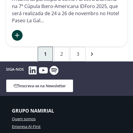
na 7ª Cúpula Ibero-Americana IDForo 2025, que
será realizada de 24 a 26 de novembro no Hotel
Paseo La Gal…
:
Namirial
1
2
3
na
7ª
LinkedIn
YouTube
Spotify
Cúpula
SIGA-NOS
Ibero-
Americana
IDForo
Inscreva-se na Newsletter
2025
GRUPO NAMIRIAL
Quem somos
Empresa AI-First