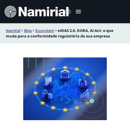
Skip
to
content
Namirial
>
Blog
>
Ecosystem
>
eIDAS 2.0, DORA, AI Act: o que
Italiano
muda para a conformidade regulatória da sua empresa
English
Deutsch
Français
Español
Română