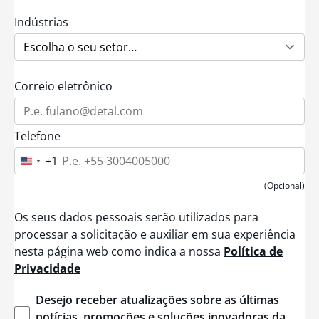
Indústrias
Correio eletrônico
Telefone
+1
U
n
i
(Opcional)
t
e
Os seus dados pessoais serão utilizados para
d
S
processar a solicitação e auxiliar em sua experiência
t
nesta página web como indica a nossa
Política de
a
t
Privacidade
e
s
+
Desejo
receber
atualizações
sobre
as
últimas
1
notícias
,
promoções
e
soluções
inovadoras
da