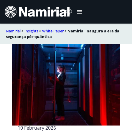
Skip
to
content
Namirial
>
Insights
>
White Paper
>
Namirial inaugura a era da
Italiano
segurança pós-quântica
English
Deutsch
Français
Español
Română
10 February 2026