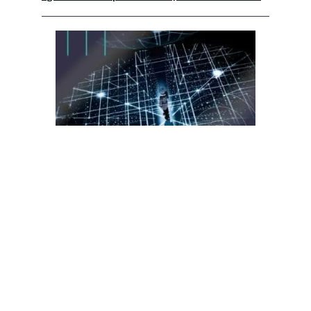
Trust management e criptografia pós-quântica:
por que o futuro da confiança digital se decide
hoje
LinkedIn
YouTube
Spotify
SIGA-NOS