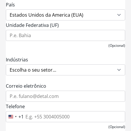
País
Unidade Federativa (UF)
(Opcional)
Indústrias
Correio eletrônico
Telefone
+1
U
n
i
(Opcional)