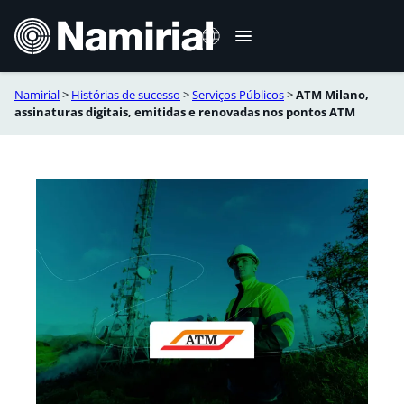
Skip
to
content
Namirial
>
Histórias de sucesso
>
Serviços Públicos
>
ATM Milano,
Italiano
assinaturas digitais, emitidas e renovadas nos pontos ATM
English
Deutsch
Français
Español
Română