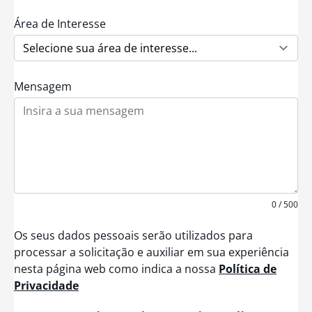
t
e
d
Área de Interesse
S
t
a
t
e
Mensagem
s
+
1
0 / 500
Os seus dados pessoais serão utilizados para
processar a solicitação e auxiliar em sua experiência
nesta página web como indica a nossa
Política de
Privacidade