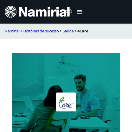
Skip
to
content
Namirial
>
Histórias de sucesso
>
Saúde
>
4Care
Italiano
English
Deutsch
Français
Español
Română