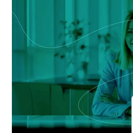
Logísti
Indústria
Profissi
Archive
Invoic
Document Management System
eInvoicing H
Para organizar, classificar e pesquisar
Gestão centra
documentos empresariais
conformidade 
Enterprise Content Management
EDI Hub
Gestão otimizada de dados e informações
Para digitaliz
intercâmbio d
Long Term Archiving
Faturamento 
Um hub para o arquivamento legal de longo
prazo de documentos
Solução web p
conservação e
das faturas