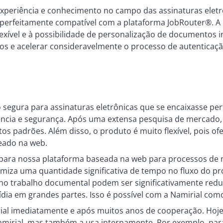
experiência e conhecimento no campo das assinaturas elet
o perfeitamente compatível com a plataforma JobRouter®. A 
lexível e à possibilidade de personalização de documentos in
os e acelerar consideravelmente o processo de autenticação n
 segura para assinaturas eletrônicas que se encaixasse p
ência e segurança. Após uma extensa pesquisa de mercado,
ltos padrões. Além disso, o produto é muito flexível, pois
seado na web.
para nossa plataforma baseada na web para processos de n
miza uma quantidade significativa de tempo no fluxo do pr
 no trabalho documental podem ser significativamente red
dia em grandes partes. Isso é possível com a Namirial como
al imediatamente e após muitos anos de cooperação. Hoje
Namirial, mas também a usa internamente. Por exemplo, pa