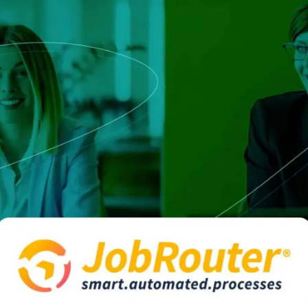
europeia que define serviço
ca e Transportes
qualificados e identidades di
onais
e
Notify
Multi QTSP
Nossa solução para Resiliên
Empresarial
ub
Entrega certificada
lizada, automatizada e em
Transforme SMS, e-mails e notificaç
da faturação em vários países
comunicações com valor legal com o
SERCQ
E-mail certificado
ar a cadeia de suprimentos e o
e faturas e dados
Envie mensagens com valor de corre
certificado com nosso E-mail certifi
PMEs e profissionais
ara a gestão completa e a
m conformidade com a legislação