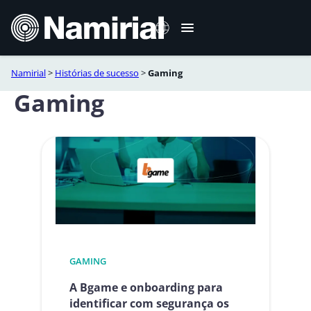
Skip
to
content
Namirial
>
Histórias de sucesso
>
Gaming
Italiano
Gaming
English
Deutsch
Français
Español
Română
GAMING
A Bgame e onboarding para
identificar com segurança os