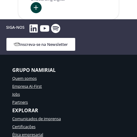
:
LinkedIn
YouTube
Spotify
A
SIGA-NOS
Newgioco
escolhe
Inscreva-se na Newsletter
a
Namirial
para
um
GRUPO NAMIRIAL
onboarding
Quem somos
de
Empresa AI-First
clientes
Jobs
rápido
Partners
e
EXPLORAR
sem
Comunicados de imprensa
erros
Certificações
Ética empresarial