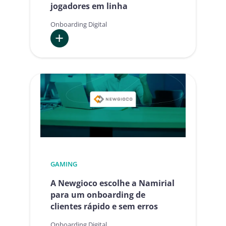
jogadores em linha
Onboarding Digital
:
A
Bgame
e
onboarding
para
identificar
com
segurança
os
GAMING
jogadores
A Newgioco escolhe a Namirial
em
para um onboarding de
linha
clientes rápido e sem erros
Onboarding Digital