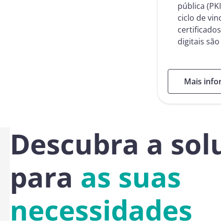
pública (PKI
ciclo de vi
certificados
digitais sã
:
Mais inf
Descubra a sol
para
as suas
necessidades