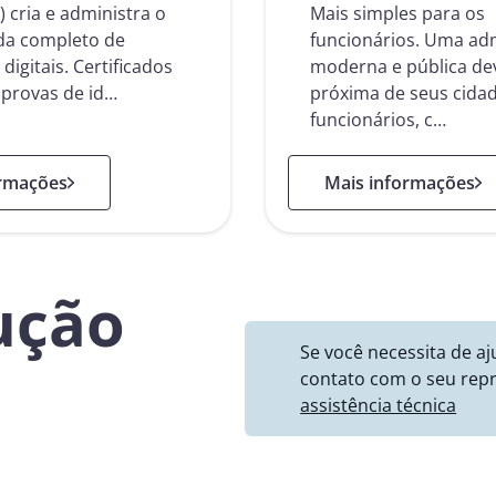
) cria e administra o
Mais simples para os
nda completo de
funcionários. Uma ad
 digitais. Certificados
moderna e pública de
o provas de id…
próxima de seus cida
funcionários, c…
 PKI as a Service
: Administração Pública
ormações
Mais informações
ução
Se você necessita de a
contato com o seu repr
assistência técnica