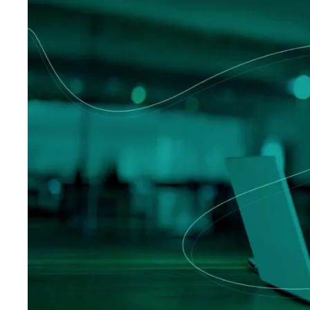
Logísti
Indústria
Profissi
Archive
Invoic
Document Management System
eInvoicing H
Para organizar, classificar e pesquisar
Gestão centra
documentos empresariais
conformidade 
Enterprise Content Management
EDI Hub
Gestão otimizada de dados e informações
Para digitaliz
intercâmbio d
Long Term Archiving
Faturamento 
Um hub para o arquivamento legal de longo
prazo de documentos
Solução web p
conservação e
das faturas