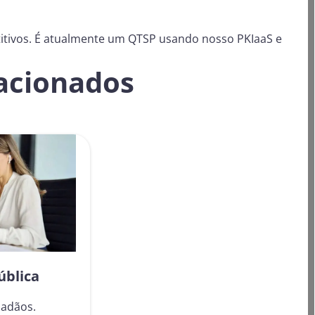
itivos. É atualmente um QTSP usando nosso PKIaaS e
lacionados
ública
dadãos.