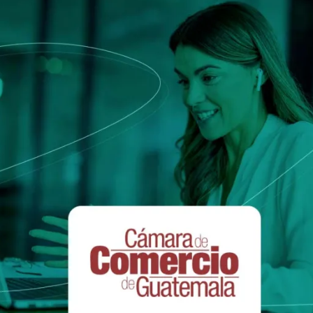
europeia que define serviço
ca e Transportes
qualificados e identidades di
onais
e
Notify
Multi QTSP
Nossa solução para Resiliên
Empresarial
ub
Entrega certificada
lizada, automatizada e em
Transforme SMS, e-mails e notificaç
da faturação em vários países
comunicações com valor legal com o
SERCQ
E-mail certificado
ar a cadeia de suprimentos e o
e faturas e dados
Envie mensagens com valor de corre
certificado com nosso E-mail certifi
PMEs e profissionais
ara a gestão completa e a
m conformidade com a legislação