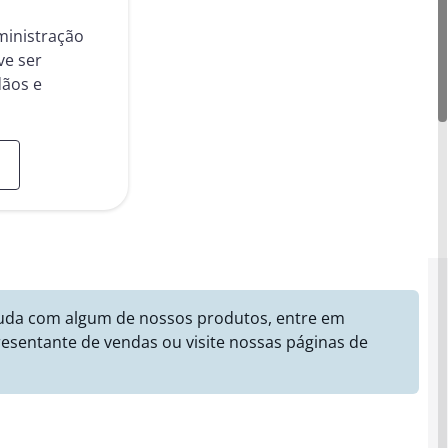
ministração
ve ser
dãos e
juda com algum de nossos produtos, entre em
esentante de vendas ou visite nossas páginas de