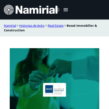
Saltar
al
contenido
Namirial
>
Historias de éxito
>
Real Estate
>
Bessé Immobilier &
Italiano
Construction
English
Deutsch
Français
Română
Português