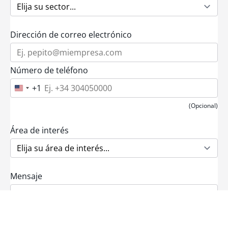
Dirección de correo electrónico
Número de teléfono
+1
U
n
i
(Opcional)
t
e
d
Área de interés
S
t
a
t
e
Mensaje
s
+
1