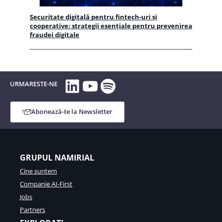
Securitate digitală pentru fintech-uri și
cooperative: strategii esențiale pentru prevenirea
fraudei digitale
LinkedIn
YouTube
Spotify
URMARESTE-NE
Abonează-te la Newsletter
GRUPUL NAMIRIAL
Cine suntem
Companie AI-First
Jobs
Partners