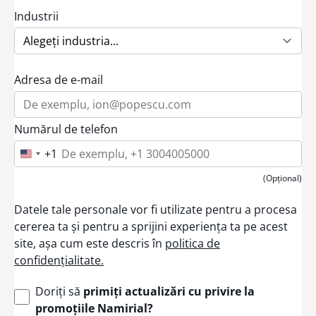
Industrii
Adresa de e-mail
Numărul de telefon
+1
U
n
i
(Opțional)
t
e
Datele tale personale vor fi utilizate pentru a procesa
d
S
cererea ta și pentru a sprijini experiența ta pe acest
t
site, așa cum este descris în
politica de
a
t
confidențialitate.
e
s
+
Doriți să
primiți actualizări cu privire la
1
promoțiile Namirial?