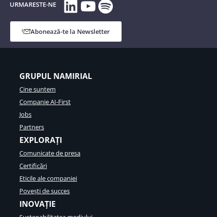
LinkedIn
YouTube
Spotify
URMARESTE-NE
Abonează-te la Newsletter
GRUPUL NAMIRIAL
Cine suntem
Companie AI-First
Jobs
Partners
EXPLORAȚI
Comunicate de presa
Certificări
Eticile ale companiei
Povești de succes
INOVAȚIE