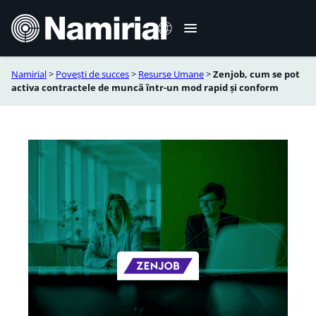
Sari
la
conținut
Namirial
>
Povești de succes
>
Resurse Umane
>
Zenjob, cum se pot
Italiano
activa contractele de muncă într-un mod rapid și conform
English
Deutsch
Français
Español
Português