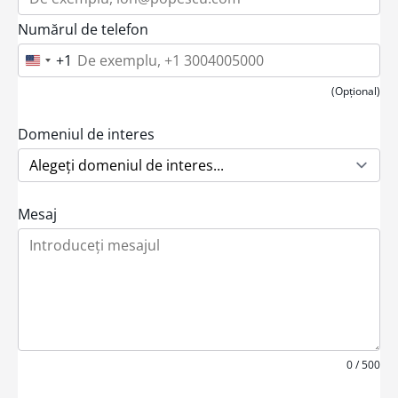
Numărul de telefon
+1
U
n
i
(Opțional)
t
e
d
Domeniul de interes
S
t
a
t
e
Mesaj
s
+
1
0 / 500