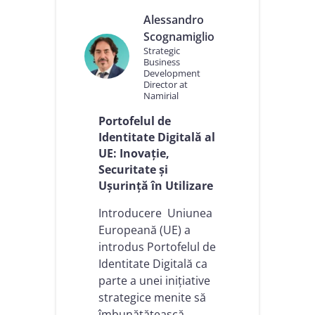
t
e
Alessandro
a
r
l
Scognamiglio
i
e
Strategic
c
u
Business
a
Development
r
:
Director at
o
r
Namirial
p
e
e
f
Portofelul de
a
l
Identitate Digitală al
n
e
UE: Inovație,
:
c
Securitate și
l
ț
e
Ușurință în Utilizare
i
c
i
ț
Introducere Uniunea
d
i
i
Europeană (UE) a
i
n
introdus Portofelul de
d
c
i
Identitate Digitală ca
a
n
d
parte a unei inițiative
I
r
strategice menite să
t
u
îmbunătățească
a