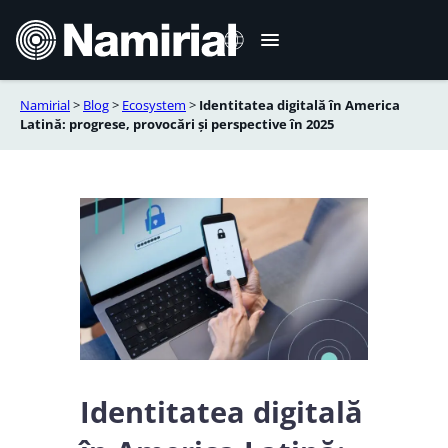
Sari
la
conținut
Namirial
>
Blog
>
Ecosystem
>
Identitatea digitală în America
Italiano
Latină: progrese, provocări și perspective în 2025
English
Deutsch
Français
Español
Português
Identitatea digitală