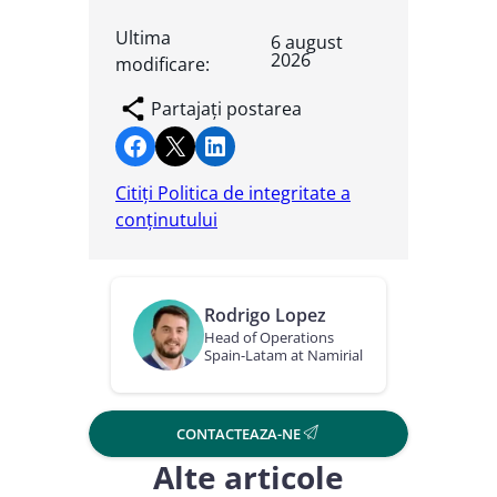
Ultima
6 august
2026
modificare:
Partajați postarea
Share on Facebook
Share on X
Share on LinkedIn
Citiți Politica de integritate a
conținutului
Rodrigo Lopez
Head of Operations
Spain-Latam at Namirial
CONTACTEAZA-NE
Alte articole