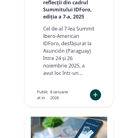
reflecții din cadrul
Summitului IDForo,
ediția a 7-a, 2025
Cel de-al 7-lea Summit
Ibero-American
IDForo, desfășurat la
Asunción (Paraguay)
între 24 și 26
noiembrie 2025, a
avut loc într-un…
Public
8 ianuarie
at in
2026
:
C
o
n
s
t
r