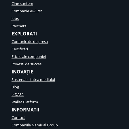
e
i
Cine suntem
a
n
i
7
Companie AI-First
t
t
-
i
Jobs
o
a
t
r
,
Partners
a
2
EXPLORAȚI
t
0
e
Comunicate de presa
2
D
5
Certificări
i
g
Eticile ale companiei
i
Povești de succes
t
INOVAȚIE
a
l
Sustenabilitatea mediului
ă
Blog
a
l
eIDAS2
U
Wallet Platform
E
INFORMATII
:
I
Contact
n
Companiile Namirial Group
o