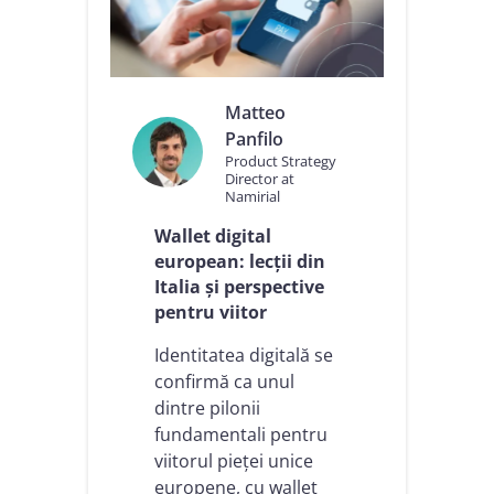
u
i
r
e
a
Matteo
u
Panfilo
n
Product Strategy
u
Director at
i
Namirial
e
c
Wallet digital
o
european: lecții din
s
Italia și perspective
i
pentru viitor
s
t
Identitatea digitală se
e
m
confirmă ca unul
d
dintre pilonii
e
fundamentali pentru
î
viitorul pieței unice
n
c
europene, cu wallet