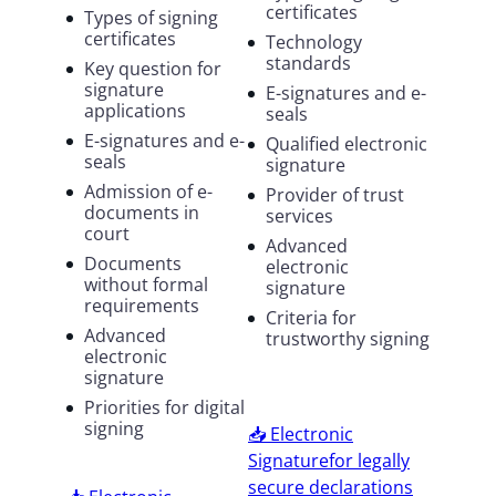
certificates
Types of signing
certificates
Technology
standards
Key question for
signature
E-signatures and e-
applications
seals
E-signatures and e-
Qualified electronic
seals
signature
Admission of e-
Provider of trust
documents in
services
court
Advanced
Documents
electronic
without formal
signature
requirements
Criteria for
Advanced
trustworthy signing
electronic
signature
Priorities for digital
signing
📥 Electronic
Signaturefor legally
secure declarations