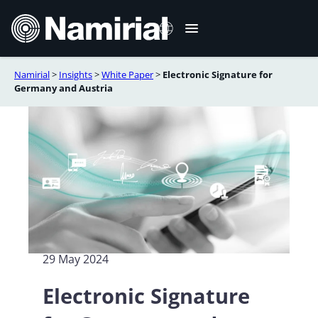
Skip
to
content
Namirial
>
Insights
>
White Paper
>
Electronic Signature for
Italiano
Germany and Austria
English
Deutsch
Français
Español
Română
29 May 2024
Electronic Signature