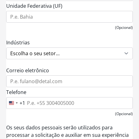
Unidade Federativa (UF)
(Opcional)
Indústrias
Correio eletrônico
Telefone
+1
U
n
i
(Opcional)
t
e
Os seus dados pessoais serão utilizados para
d
S
processar a solicitação e auxiliar em sua experiência
t