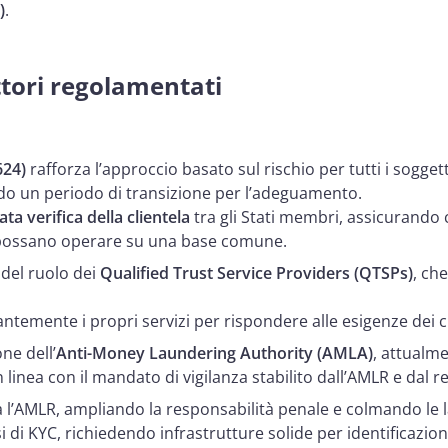
)
.
ttori regolamentati
624)
rafforza l’approccio basato sul rischio per tutti i sogget
do un periodo di transizione per l’adeguamento.
ta verifica della clientela
tra gli Stati membri, assicurando
set possano operare su una base comune.
 del ruolo dei
Qualified Trust Service Providers (QTSPs)
, ch
ntemente i propri servizi per rispondere alle esigenze dei cl
ne dell’
Anti-Money Laundering Authority (AMLA)
, attualme
n linea con il mandato di vigilanza stabilito dall’AMLR e dal
 l’AMLR, ampliando la responsabilità penale e colmando le 
 di KYC, richiedendo infrastrutture solide per identificazi