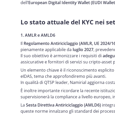
dell’
European Digital Identity Wallet (EUDI Wallet
Lo stato attuale del KYC nei se
1. AMLR e AMLD6
Il
Regolamento Antiriciclaggio (AMLR, UE 2024/1
pienamente applicabile da
luglio 2027
, preveden
Il suo obiettivo è armonizzare i requisiti di
adegua
assicurative e fornitori di servizi su cripto-as
Un elemento chiave è il riconoscimento esplicito
eIDAS, tema che approfondiremo più avanti.
In qualità di QTSP leader, Namirial aggiorna costa
È inoltre importante ricordare la recente istituzio
supervisionerà la compliance a livello europeo, i
La
Sesta Direttiva Antiriciclaggio (AMLD6)
integra
queste norme innalzano gli standard dei processi