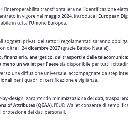
r l’interoperabilità transfrontaliera nell’identificazione elet
 entrato in vigore nel
maggio 2024
, introduce l’
European Digi
rabile in tutta l’Unione Europea.
pali soggetti privati dei settori regolamentati saranno obbligat
on oltre il
24 dicembre 2027
(grazie Babbo Natale!).
, finanziario, energetico, dei trasporti e delle telecomunica
almeno un wallet per Paese
sia disponibile per tutti i cittad
erso una diffusione universale, accompagnate da step inte
ionali
per i quadri di certificazione e vigilanza.
y-by-design
, garantendo
minimizzazione dei dati, trasparenz
ions of Attributes (QEAA)
, l’EUDIWallet consente di semplif
i protezione dei dati personali.