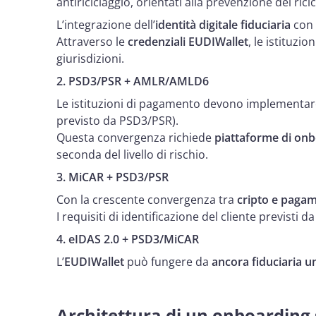
antiriciclaggio, orientati alla prevenzione del ri
L’integrazione dell’
identità digitale fiduciaria
con 
Attraverso le
credenziali EUDIWallet
, le istituzi
giurisdizioni.
2. PSD3/PSR + AMLR/AMLD6
Le istituzioni di pagamento devono implementar
previsto da PSD3/PSR).
Questa convergenza richiede
piattaforme di onboa
seconda del livello di rischio.
3. MiCAR + PSD3/PSR
Con la crescente convergenza tra
cripto e pagam
I requisiti di identificazione del cliente previs
4. eIDAS 2.0 + PSD3/MiCAR
L’
EUDIWallet
può fungere da
ancora fiduciaria u
Architettura di un onboarding 