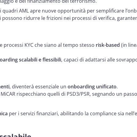
ciclaggio e del finanziamento del terrorismo.
i quadri AML apre nuove opportunità per semplificare l’onb
oni possono ridurre le frizioni nei processi di verifica, gara
e processi KYC che siano al tempo stesso
risk-based
(in lin
rding scalabili e flessibili
, capaci di adattarsi alle sovrapp
enti
, diventerà essenziale un
onboarding unificato
.
ti da MiCAR rispecchiano quelli di PSD3/PSR, segnando un pas
nica
per i servizi finanziari, abilitando la compliance sia nell
scalabile