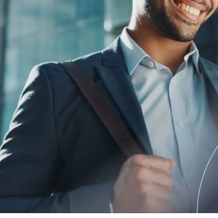
digitali
onisti
e
Notify
Multi QTSP
La nostra soluzione per la B
Resilience
ub
Recapito certificato
alizzata, automatizzata e
Trasforma SMS, email e notifiche in
 fatturazione multi-paese
comunicazioni con valore legale con 
SERCQ
Posta Elettronica Certificata
re la supply chain e lo scambio di
Invia e-mail col valore legale di una
raccomandata con Namirial PEC
 PMI & professionisti
per la gestione completa e la
a norma delle fatture