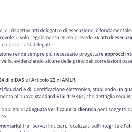
 e i rispettivi atti delegati o di esecuzione, è fondamentale
derevole: il solo regolamento eIDAS prevede
36 atti di esecuz
a propri atti delegati.
sione rende sempre più necessario progettare
approcci int
vello, evidenziando alcune delle principali correlazioni oss
24 di eIDAS
e l’
Articolo 22 di AMLR
.
vizi fiduciari e di identificazione elettronica, stabilendo un qu
rimento al nuovo
standard ETSI 119 461
, che dettaglia requisi
i obblighi di
adeguata verifica della clientela
per i soggetti ob
ite.
mentarità
tra i servizi fiduciari, focalizzati sull’integrità e l’a