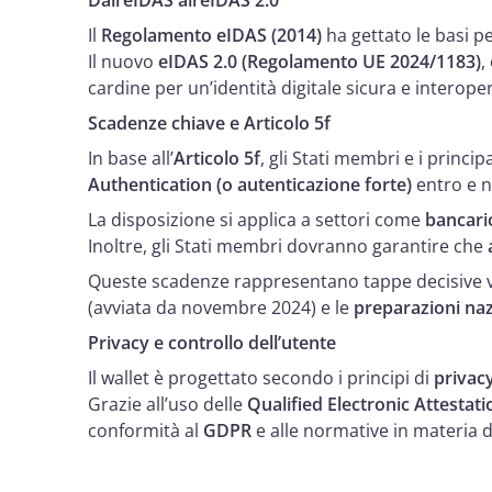
Dall’eIDAS all’eIDAS 2.0
Il
Regolamento eIDAS (2014)
ha gettato le basi pe
Il nuovo
eIDAS 2.0 (Regolamento UE 2024/1183)
,
cardine per un’identità digitale sicura e interope
Scadenze chiave e Articolo 5f
In base all’
Articolo 5f
, gli Stati membri e i princi
Authenticatio
n (o autenticazione forte)
entro e n
La disposizione si applica a settori come
bancario
Inoltre, gli Stati membri dovranno garantire che
Queste scadenze rappresentano tappe decisive v
(avviata da novembre 2024) e le
preparazioni naz
Privacy e controllo dell’utente
Il wallet è progettato secondo i principi di
privac
Grazie all’uso delle
Qualified Electronic Attestat
conformità al
GDPR
e alle normative in materia d