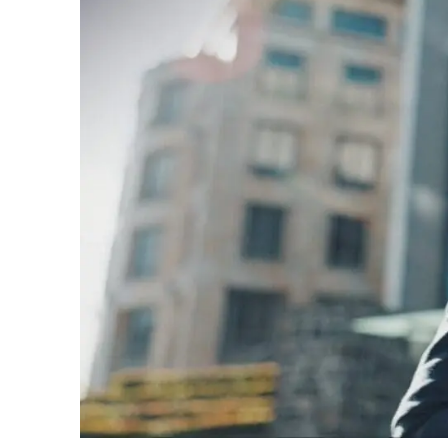
Manufacturing
Professi
Archive
Invoic
Document Management System
eInvoicing H
Per organizzare, classificare e ricercare i
Gestione centr
documenti aziendali
conforme della
Enterprise Content Management
EDI Hub
Gestione ottimale di dati e informazioni
Per digitalizza
fatture e dati
Long Term Archiving
Fatturazione
Un hub per l’archiviazione legale a lungo termine
dei documenti
Soluzione web 
conservazione 