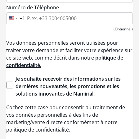
Numéro de Téléphone
+1
U
n
i
(Optionnel)
t
e
Vos données personnelles seront utilisées pour
d
S
traiter votre demande et faciliter votre expérience sur
t
ce site web, comme décrit dans notre
politique de
a
t
confidentialité.
e
s
+
Je
souhaite
recevoir
des
informations
sur les
1
dernières
nouveautés
, les promotions et les
solutions
innovantes
de
Namirial
.
Cochez cette case pour consentir au traitement de
vos données personnelles à des fins de
marketing/vente directe conformément à notre
politique de confidentialité.