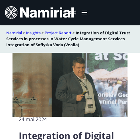
Aller
au
contenu
Namirial
>
Insights
>
Project Report
>
Integration of Digital Trust
Italiano
Services in processes in Water Cycle Management Services
Integration of Sofiyska Voda (Veolia)
English
Deutsch
Español
Română
Português
24 mai 2024
Integration of Digital