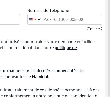
Numéro de Téléphone
+1
U
n
i
(Optionnel)
t
e
d
nt utilisées pour traiter votre demande et faciliter
S
t
 web, comme décrit dans notre
politique de
a
t
e
s
+
informations
sur les
dernières
nouveautés
, les
1
ons
innovantes
de
Namirial
.
ntir au traitement de vos données personnelles à des
te conformément à notre politique de confidentialité.