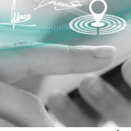
européen qui définit les ser
que et Transports
qualifiés et les identités n
ions libérales
Multi QTSP
e
Notify
Notre solution pour la résil
entreprises
ub
Communication certifiée
lisée, automatisée et conforme de
Transformez vos SMS, e-mails et noti
 multinationale
communications ayant valeur juridiq
Namirial SERCQ
Courrier Électronique Certifié
r la chaîne d’approvisionnement
hange de factures et de données
Envoyer des messages ayant la valeu
courrier recommandé avec notre Cou
PME et professionnels
Électronique Certifié
our la gestion complète et la
conforme des factures