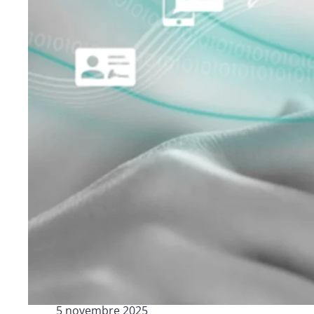
Logisti
Industrie
Profess
Archive
Invoic
Document Management System
eInvoicing H
Pour organiser, classer et rechercher les
Gestion centra
documents d’entreprise
la facturation
Enterprise Content Management
EDI Hub
Gestion optimale des données et des
Pour numérise
informations
ainsi que l’éc
Long Term Archiving
Facturation 
Un hub pour l’archivage légal à long terme des
Solution web p
documents
conservation 
5 novembre 2025