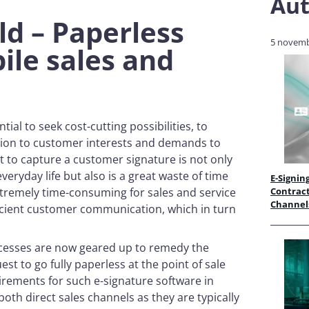
Aut
eld – Paperless
5 novemb
ile sales and
tial to seek cost-cutting possibilities, to
ntion to customer interests and demands to
 to capture a customer signature is not only
eryday life but also is a great waste of time
E-Signin
Contract
tremely time-consuming for sales and service
Channel
ficient customer communication, which in turn
cesses are now geared up to remedy the
uest to go fully paperless at the point of sale
uirements for such e-signature software in
oth direct sales channels as they are typically