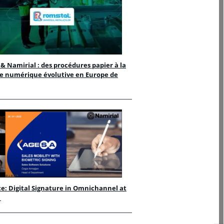
& Namirial : des procédures papier à la
e numérique évolutive en Europe de
e: Digital Signature in Omnichannel at
A