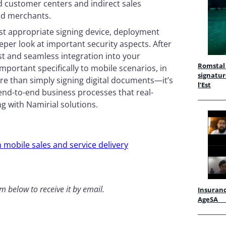
nd customer centers and indirect sales
nd merchants.
most appropriate signing device, deployment
er look at important security aspects. After
ast and seamless integration into your
Romstal 
mportant specifically to mobile scenarios, in
signatur
ore than simply signing digital documents—it’s
l’Est
e end-to-end business processes that real-
 with Namirial solutions.
in mobile sales and service delivery
orm below
to receive it by email
.
Insuranc
AgeS