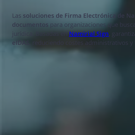
firmas
Las
soluciones de Firma Electrónica de Na
documentos
para organizaciones que busca
jurídica. Basadas en
Namirial Sign
, garanti
eIDAS
, reduciendo costes administrativos y