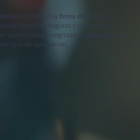
mirial
simplifican la
firma digital de
n transacciones seguras y con validez
zan autenticidad, integridad y
cumplimiento
 tiempos de aprobación.