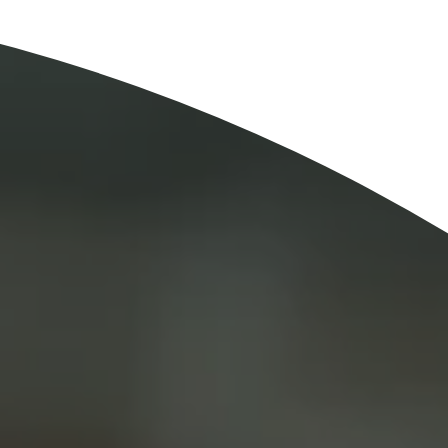
Novedades del reglamento
que define los servicios cual
onales
las identidades digitales
e
Notify
Multi QTSP
Nuestra solución para la resi
empresarial
ub
Comunicación certificada
alizada, automatizada y conforme
Convierte los SMS, los correos electr
ión en varios países
notificaciones en comunicaciones con
con Namirial SERCQ
Correo electrónico certificado
r la cadena de suministro y el
 facturas y datos
Envía mensajes con valor de correo c
con el servicio de Correo electrónico 
pymes y profesionales
ara la gestión integral y el archivo
normativa de las facturas