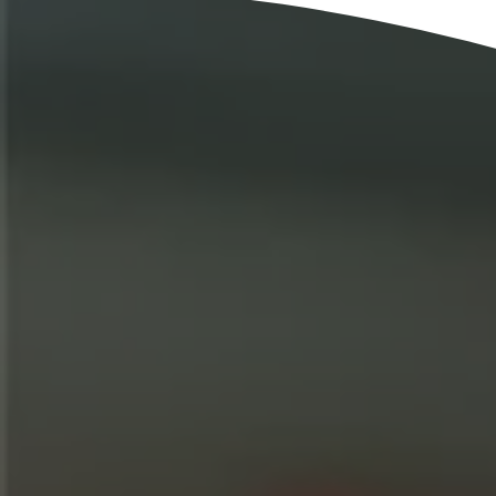
Industria Manufacturera
Profesi
Archive
Invoic
Document Management System
eInvoicing H
Para organizar, clasificar y buscar documentos
Gestión centr
empresariales
de la facturac
Enterprise Content Management
EDI Hub
Gestión óptima de datos e información
Para digitaliza
intercambio de
Long Term Archiving
Facturación 
Un hub para el archivado legal a largo plazo de
documentos
Solución web p
conforme a la 