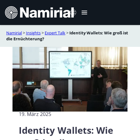
Zum
Inhalt
springen
Namirial
>
Insights
>
Expert Talk
>
Identity Wallets: Wie groß ist
Italiano
die Ernüchterung?
English
Français
Español
Română
Português
19. März 2025
Identity Wallets: Wie