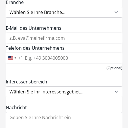
Branche
E-Mail des Unternehmens
Telefon des Unternehmens
+1
U
n
i
(Optional)
t
e
d
Interessensbereich
S
t
a
t
e
Nachricht
s
+
1